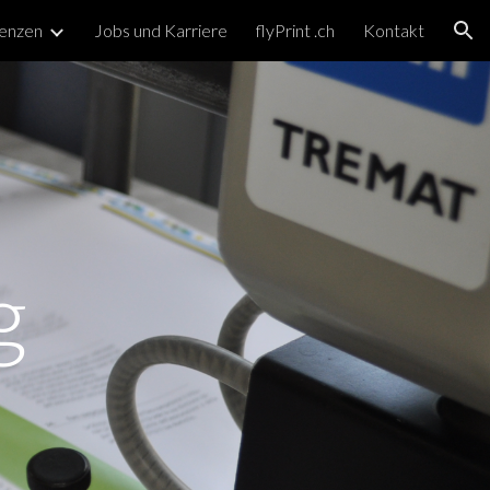
enzen
Jobs und Karriere
flyPrint .ch
Kontakt
ion
g